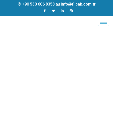
✆ +90 530 606 8353 📧 info@filpak.com.tr