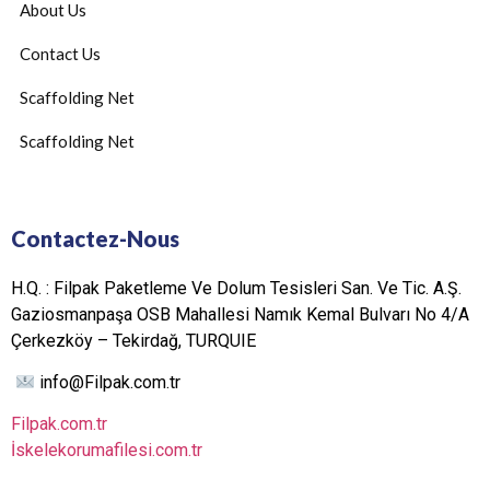
About Us
Contact Us
Scaffolding Net
Scaffolding Net
Contactez-Nous
H.Q. : Filpak Paketleme Ve Dolum Tesisleri San. Ve Tic. A.Ş.
Gaziosmanpaşa OSB Mahallesi Namık Kemal Bulvarı No 4/A
Çerkezköy – Tekirdağ, TURQUIE
info@Filpak.com.tr
Filpak.com.tr
İskelekorumafilesi.com.tr