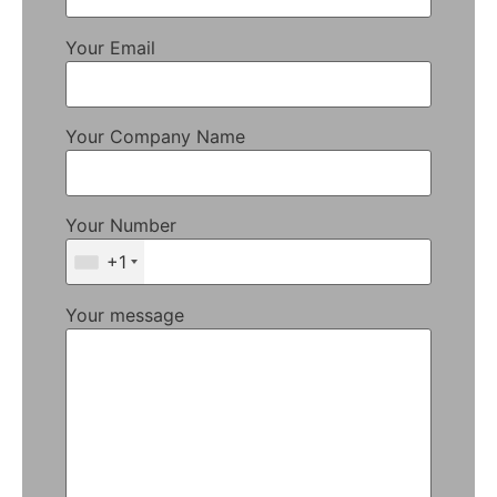
Your Email
Your Company Name
Your Number
+1
Your message