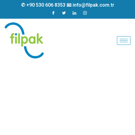
✆ +90 530 606 8353 📧 info@filpak.com.tr