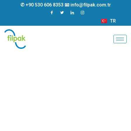
✆ +90 530 606 8353 📧 info@filpak.com.tr
TR
FR